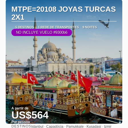
MTPE=20108 JOYAS TURCAS
2X1
5 DESTINOS
1 REDE DE TRANSPORTES
9 NOITES
NO INCLUYE VUELO #9300b6
A partir de
US$564
Por pessoa
DESTINOS
Istanbul · Capadócia · Pamukkale · Kusadasi · Izmir