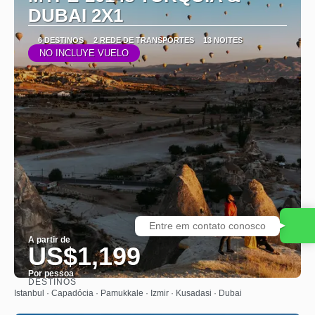
DUBAI 2X1
6 DESTINOS
2 REDE DE TRANSPORTES
13 NOITES
NO INCLUYE VUELO
Entre em contato conosco
A partir de
US$1,199
Por pessoa
DESTINOS
Saiba mais
Istanbul · Capadócia · Pamukkale · Izmir · Kusadasi · Dubai