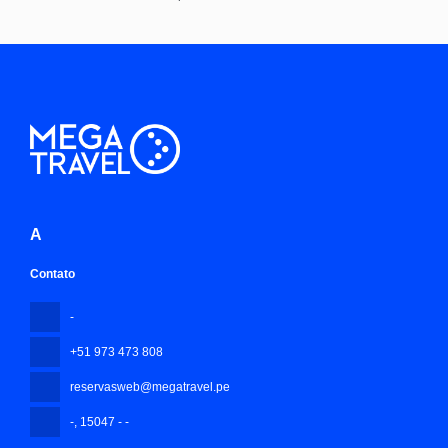
Saiba mais
A
Contato
-
+51 973 473 808
reservasweb@megatravel.pe
-
, 15047 - -