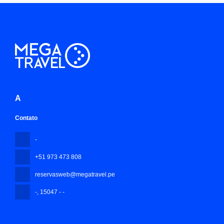
A
Contato
-
+51 973 473 808
reservasweb@megatravel.pe
-
, 15047 - -