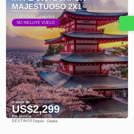
MAJESTUOSO 2X1
2 DESTINOS
6 NOITES
NO INCLUYE VUELO
A partir de
US$2,299
Por pessoa
DESTINOS
Tóquio · Osaka
Saiba mais