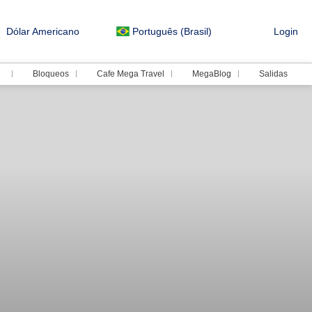
Dólar Americano
Português (Brasil)
Login
Bloqueos
Cafe Mega Travel
MegaBlog
Salidas