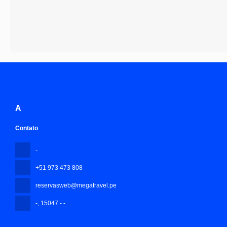
A
Contato
-
+51 973 473 808
reservasweb@megatravel.pe
-
, 15047 - -