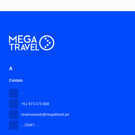
A
Contato
-
+51 973 473 808
reservasweb@megatravel.pe
-
, 15047 - -