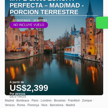
PERFECTA – MAD/MAD -
PORCION TERRESTRE
12 DESTINOS
20 NOITES
NO INCLUYE VUELO
A partir de
US$2,399
Por pessoa
DESTINOS
Saiba mais
Madrid · Bordeaux · Paris · Londres · Bruxelas · Frankfurt · Zurique ·
Veneza · Roma · Florença · Nice · Barcelona · Madrid