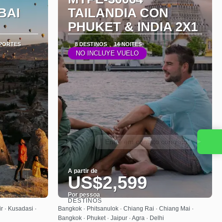
BAI
TAILANDIA CON
PHUKET & INDIA 2X1
SPORTES
8 DESTINOS
14 NOITES
NO INCLUYE VUELO
Entre em contato conosco
A partir de
US$2,599
Por pessoa
DESTINOS
Saiba mais
r · Kusadasi ·
Bangkok · Phitsanulok · Chiang Rai · Chiang Mai ·
Bangkok · Phuket · Jaipur · Agra · Delhi