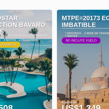
OSTAR
MTPE=20173 E
CTION BAVARO
IMBATIBLE
ES
7 DESTINOS
2 REDE DE TRAN
7 NOITES
S
4 NOITES
2 TRANSFERS
NO INCLUYE VUELO
 DINAMICA
A partir de
508
US$1,349