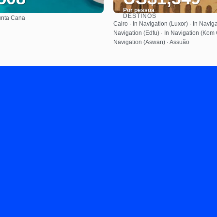
Por pessoa
DESTINOS
nta Cana
Saiba mais
Saiba mais
Cairo · In Navigation (Luxor) · In Naviga
Navigation (Edfu) · In Navigation (Kom
Navigation (Aswan) · Assuão