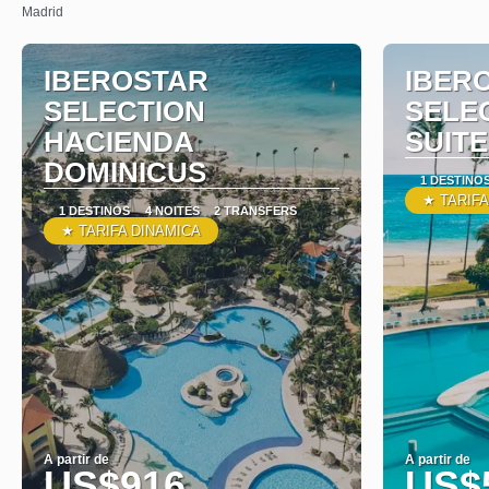
Madrid
IBEROSTAR
IBER
SELECTION
SELE
HACIENDA
SUIT
DOMINICUS
1 DESTINO
★ TARIFA
1 DESTINOS
4 NOITES
2 TRANSFERS
★ TARIFA DINAMICA
A partir de
A partir de
US$916
US$