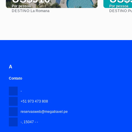
Por pessoa
Por pessoa
DESTINO:
DESTINO:
La Romana
Pu
Saiba mais
A
Contato
-
+51 973 473 808
reservasweb@megatravel.pe
-
, 15047 - -