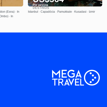
Por pessoa
DESTINOS
Saiba mais
tion (Esna) · In
Istanbul · Capadócia · Pamukkale · Kusadasi · Izmir
 Ombo) · In