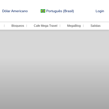
Dólar Americano
Português (Brasil)
Login
Bloqueos
Cafe Mega Travel
MegaBlog
Salidas