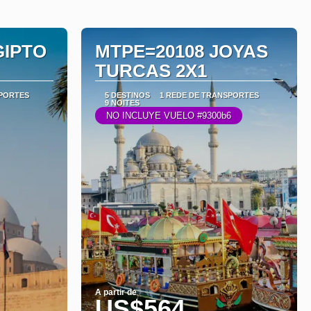
GIPTO
MTPE=20108 JOYAS
TURCAS 2X1
SPORTES
5 DESTINOS
1 REDE DE TRANSPORTES
9 NOITES
NO INCLUYE VUELO #9300b6
A partir de
US$564