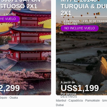
STUOSO 2X1
TURQUIA & DU
2X1
S
6 NOITES
UYE VUELO
6 DESTINOS
2 REDE DE TRAN
13 NOITES
NO INCLUYE VUELO
A partir de
2,299
US$1,199
Por pessoa
DESTINOS
óquio · Osaka
Saiba mais
Saiba mais
Istanbul · Capadócia · Pamukkale · Izmi
Dubai