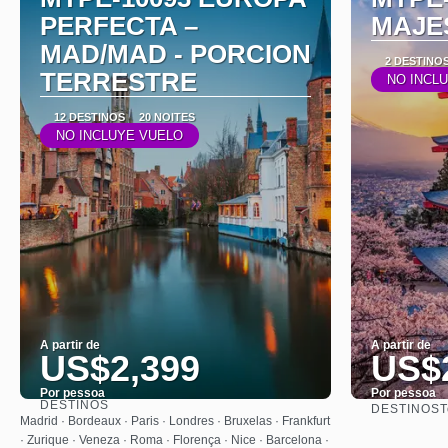
PERFECTA –
MAJE
MAD/MAD - PORCION
2 DESTINO
TERRESTRE
NO INCL
12 DESTINOS
20 NOITES
NO INCLUYE VUELO
A partir de
A partir de
US$2,399
US$
Por pessoa
Por pessoa
DESTINOS
DESTINOS
T
Saiba mais
Madrid · Bordeaux · Paris · Londres · Bruxelas · Frankfurt
· Zurique · Veneza · Roma · Florença · Nice · Barcelona ·