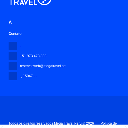
A
Contato
-
+51 973 473 808
reservasweb@megatravel.pe
-
, 15047 - -
Todos os direitos reservados Mega Travel Peru © 2026
Política de
privacidade