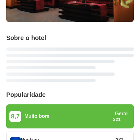
Sobre o hotel
Popularidade
Geral
8,7
Muito bom
321
Booking
221