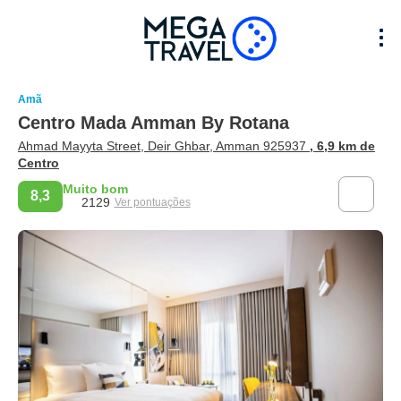
Amã
Centro Mada Amman By Rotana
Ahmad Mayyta Street, Deir Ghbar, Amman 925937
, 6,9 km de
Centro
Muito bom
8,3
2129
Ver pontuações