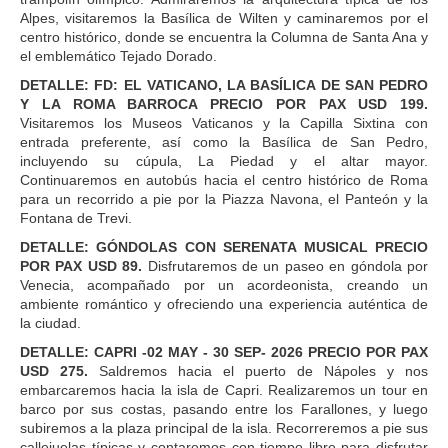
Alpes, visitaremos la Basílica de Wilten y caminaremos por el
centro histórico, donde se encuentra la Columna de Santa Ana y
el emblemático Tejado Dorado.
DETALLE: FD: EL VATICANO, LA BASÍLICA DE SAN PEDRO
Y LA ROMA BARROCA PRECIO POR PAX USD 199.
Visitaremos los Museos Vaticanos y la Capilla Sixtina con
entrada preferente, así como la Basílica de San Pedro,
incluyendo su cúpula, La Piedad y el altar mayor.
Continuaremos en autobús hacia el centro histórico de Roma
para un recorrido a pie por la Piazza Navona, el Panteón y la
Fontana de Trevi.
DETALLE: GÓNDOLAS CON SERENATA MUSICAL PRECIO
POR PAX USD 89.
Disfrutaremos de un paseo en góndola por
Venecia, acompañado por un acordeonista, creando un
ambiente romántico y ofreciendo una experiencia auténtica de
la ciudad.
DETALLE: CAPRI -02 MAY - 30 SEP- 2026 PRECIO POR PAX
USD 275.
Saldremos hacia el puerto de Nápoles y nos
embarcaremos hacia la isla de Capri. Realizaremos un tour en
barco por sus costas, pasando entre los Farallones, y luego
subiremos a la plaza principal de la isla. Recorreremos a pie sus
callejuelas típicas y contaremos con tiempo libre para disfrutar