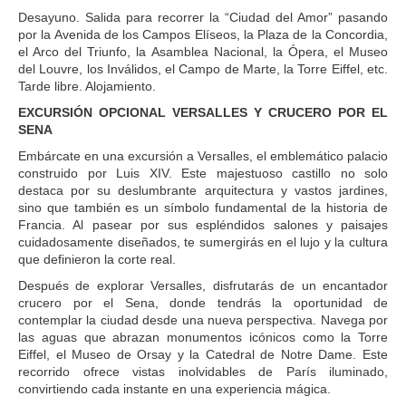
Desayuno. Salida para recorrer la “Ciudad del Amor” pasando
por la Avenida de los Campos Elíseos, la Plaza de la Concordia,
el Arco del Triunfo, la Asamblea Nacional, la Ópera, el Museo
del Louvre, los Inválidos, el Campo de Marte, la Torre Eiffel, etc.
Tarde libre. Alojamiento.
EXCURSIÓN OPCIONAL VERSALLES Y CRUCERO POR EL
SENA
Embárcate en una excursión a Versalles, el emblemático palacio
construido por Luis XIV. Este majestuoso castillo no solo
destaca por su deslumbrante arquitectura y vastos jardines,
sino que también es un símbolo fundamental de la historia de
Francia. Al pasear por sus espléndidos salones y paisajes
cuidadosamente diseñados, te sumergirás en el lujo y la cultura
que definieron la corte real.
Después de explorar Versalles, disfrutarás de un encantador
crucero por el Sena, donde tendrás la oportunidad de
contemplar la ciudad desde una nueva perspectiva. Navega por
las aguas que abrazan monumentos icónicos como la Torre
Eiffel, el Museo de Orsay y la Catedral de Notre Dame. Este
recorrido ofrece vistas inolvidables de París iluminado,
convirtiendo cada instante en una experiencia mágica.