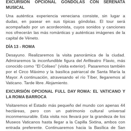
EXCURSIÓN OPCIONAL GÓNDOLAS CON SERENATA
MUSICAL
Una auténtica experiencia veneciana consiste, sin lugar a
dudas, en pasear en sus típicas góndolas. El tour será
acompañado por un acordeonista, cuyos sonidos y canciones
nos ofrecerán las más románticas y auténticas imágenes de la
capital de Véneto.
DÍA 13 - ROMA
Desayuno. Realizaremos la visita panorámica de la ciudad.
Admiraremos la inconfundible figura del Anfiteatro Flavio, más
conocido como “El Coliseo” (visita exterior). Pasaremos también
por el Circo Máximo y la basílica patriarcal de Santa María la
Mayor. A continuación, atravesando el río Tíber, llegaremos al
Vaticano. Tarde libre. Alojamiento.
EXCURSIÓN OPCIONAL FULL DAY ROMA: EL VATICANO Y
LA ROMA BARROCA
Visitaremos el Estado más pequeño del mundo con apenas 44
hectáreas, pero con un patrimonio cultural universal
inconmensurable. Esta visita nos llevará por la grandeza de los
Museos Vaticanos hasta llegar a la Capilla Sixtina, ambos con
entrada preferente. Continuaremos hacia la Basílica de San