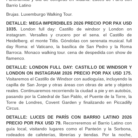
Barrio Latino
Brujas. Luxemburgo Walking Tour.
DETALLE: MEGA IMPERDIBLES 2026 PRECIO POR PAX USD
1035.
London full day: Castillo de windsor y London on
instagram. Versalles y crucero por el sena. el Castillo de
Heidelberg. el monte Titlis. Góndolas con serenata musical. full
day Roma: el Vaticano, la basílica de San Pedro y la Roma
Barroca. Monaco walking tour. cena de despedida con show de
flamenco.
DETALLE: LONDON FULL DAY: CASTILLO DE WINDSOR Y
LONDON ON INSTAGRAM 2026 PRECIO POR PAX USD 175.
Visitaremos el Castillo de Windsor con audioguías, incluyendo la
capilla de San Jorge y otras áreas con obras de arte y objetos
reales. Continuaremos recorriendo la ciudad a pie y en autobús,
pasando por la Catedral de San Pablo, el Puente de la Torre, la
Torre de Londres, Covent Garden y finalizando en Piccadilly
Circus.
DETALLE: LUCES DE PARÍS CON BARRIO LATINO 2026
PRECIO POR PAX USD 79.
Recorreremos el Barrio Latino con
guía local, visitando lugares como el Panteón y la Sorbona,
rodeados de cafeterías, librerías y tiendas. Por la noche,