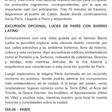
los protocolos migratorios. correspondientes, por lo que es
importante salir con anticipación. Tras 75 minutos de travesía,
llegaremos al puerto de Calais, desde donde continuaremos
hacia París. Llegada a París y alojamiento.
EXCURSIÓN OPCIONAL LUCES DE PARÍS CON BARRIO
LATINO
Comenzaremos con una visita guiada por el famoso Barrio
Latino te permitirá explorar este vibrante distrito conocido por
sus calles estrechas y su ambiente bohemio, lleno de historia,
cultura y vida nocturna. Aquí encontrarás edificios emblemáticos
como el Panteón y la Sorbona, rodeados de cafeterías, librerías
y tiendas, todo mientras disfrutas de la rica historia y
arquitectura que caracterizan a esta zona tan querida de París.
Luego exploramos la mágica París iluminada en un recorrido
nocturno en autobús, donde podrás admirar los monumentos
más emblemáticos de la ciudad. A lo largo del paseo, verás
resplandecer lugares icónicos como la Torre Eiffel, el Arco del
Triunfo, la Ópera Garnier, los Inválidos, el Ayuntamiento (Hôtel
de Ville) y muchos más, mientras nuestro guía local te cuenta
historias y curiosidades sobre la ciudad.
DÍA 06 – PARÍS