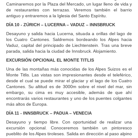
Caminaremos por la Plaza del Mercado, un lugar lleno de vida y
de restaurantes con terrazas. Veremos también el barrio
antiguo y entraremos a la Iglesia del Santo Espíritu.
DÍA 10 - ZÚRICH – LUCERNA – VADUZ – INNSBRUCK
Desayuno y salida hacia Lucerna, situada a orillas del lago de
los Cuatro Cantones. Saldremos bordeando los Alpes hacia
Vaduz, capital del principado de Liechtenstein. Tras una breve
parada, salida hacia la ciudad de Innsbruck. Alojamiento.
EXCURSIÓN OPCIONAL EL MONTE TITLIS
Una de las montañas más conocidas de los Alpes Suizos es el
Monte Titlis. Las vistas son impresionantes desde el teleférico,
desde el cual se puede mirar el glaciar y el lago de los Cuatro
Cantones. Su altitud es de 3000m sobre el nivel del mar, sin
embargo, su cima es muy accesible, además de que ahí
encontrarás varios restaurantes y uno de los puentes colgantes
más altos de Europa.
DÍA 11 - INNSBRUCK – PADUA – VENECIA
Desayuno y tiempo libre. Con oportunidad de realizar una
excursión opcional. Conoceremos también un pintoresco
pueblito de los Alpes tiroleses. Salida en dirección al paso alpino