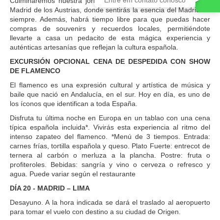
Culminaremos nuestra jornada con un recorrido a pie por el
Madrid de los Austrias, donde sentirás la esencia del Madrid de
siempre. Además, habrá tiempo libre para que puedas hacer
compras de souvenirs y recuerdos locales, permitiéndote
llevarte a casa un pedacito de esta mágica experiencia y
auténticas artesanías que reflejan la cultura española.
EXCURSIÓN OPCIONAL CENA DE DESPEDIDA CON SHOW
DE FLAMENCO
El flamenco es una expresión cultural y artística de música y
baile que nació en Andalucía, en el sur. Hoy en día, es uno de
los íconos que identifican a toda España.
Disfruta tu última noche en Europa en un tablao con una cena
típica española incluida*. Vivirás esta experiencia al ritmo del
intenso zapateo del flamenco. *Menú de 3 tiempos. Entrada:
carnes frías, tortilla española y queso. Plato Fuerte: entrecot de
ternera al carbón o merluza a la plancha. Postre: fruta o
profiteroles. Bebidas: sangría y vino o cerveza o refresco y
agua. Puede variar según el restaurante
DÍA 20 - MADRID – LIMA
Desayuno. A la hora indicada se dará el traslado al aeropuerto
para tomar el vuelo con destino a su ciudad de Origen.