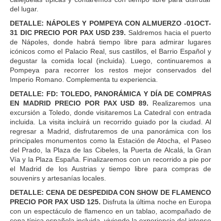
del lugar.
DETALLE: NÁPOLES Y POMPEYA CON ALMUERZO -01OCT-
31 DIC PRECIO POR PAX USD 239.
Saldremos hacia el puerto
de Nápoles, donde habrá tiempo libre para admirar lugares
icónicos como el Palacio Real, sus castillos, el Barrio Español y
degustar la comida local (incluida). Luego, continuaremos a
Pompeya para recorrer los restos mejor conservados del
Imperio Romano. Complementa tu experiencia.
DETALLE: FD: TOLEDO, PANORÁMICA Y DÍA DE COMPRAS
EN MADRID PRECIO POR PAX USD 89.
Realizaremos una
excursión a Toledo, donde visitaremos La Catedral con entrada
incluida. La visita incluirá un recorrido guiado por la ciudad. Al
regresar a Madrid, disfrutaremos de una panorámica con los
principales monumentos como la Estación de Atocha, el Paseo
del Prado, la Plaza de las Cibeles, la Puerta de Alcalá, la Gran
Vía y la Plaza España. Finalizaremos con un recorrido a pie por
el Madrid de los Austrias y tiempo libre para compras de
souvenirs y artesanías locales.
DETALLE: CENA DE DESPEDIDA CON SHOW DE FLAMENCO
PRECIO POR PAX USD 125.
Disfruta la última noche en Europa
con un espectáculo de flamenco en un tablao, acompañado de
cena típica española incluida, viviendo la experiencia del intenso