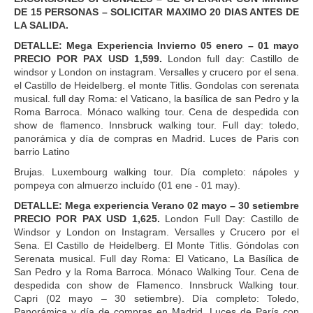
DE 15 PERSONAS – SOLICITAR MAXIMO 20 DIAS ANTES DE
LA SALIDA.
DETALLE: Mega Experiencia Invierno 05 enero – 01 mayo
PRECIO POR PAX USD 1,599.
London full day: Castillo de
windsor y London on instagram. Versalles y crucero por el sena.
el Castillo de Heidelberg. el monte Titlis. Gondolas con serenata
musical. full day Roma: el Vaticano, la basílica de san Pedro y la
Roma Barroca. Mónaco walking tour. Cena de despedida con
show de flamenco. Innsbruck walking tour. Full day: toledo,
panorámica y día de compras en Madrid. Luces de Paris con
barrio Latino
Brujas. Luxembourg walking tour. Día completo: nápoles y
pompeya con almuerzo incluído (01 ene - 01 may).
DETALLE: Mega experiencia Verano 02 mayo – 30 setiembre
PRECIO POR PAX USD 1,625.
London Full Day: Castillo de
Windsor y London on Instagram. Versalles y Crucero por el
Sena. El Castillo de Heidelberg. El Monte Titlis. Góndolas con
Serenata musical. Full day Roma: El Vaticano, La Basílica de
San Pedro y la Roma Barroca. Mónaco Walking Tour. Cena de
despedida con show de Flamenco. Innsbruck Walking tour.
Capri (02 mayo – 30 setiembre). Día completo: Toledo,
Panorámica y día de compras en Madrid. Luces de París con