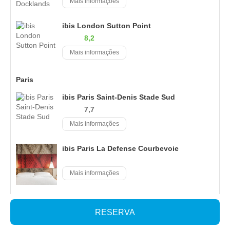
Mais informações
ibis London Sutton Point
8,2
Mais informações
Paris
ibis Paris Saint-Denis Stade Sud
7,7
Mais informações
ibis Paris La Defense Courbevoie
Mais informações
Huatian Chinagora Hotel
RESERVA
7,8
Mais informações