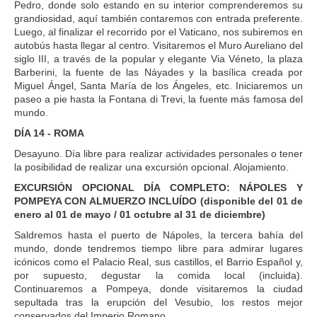
Pedro, donde solo estando en su interior comprenderemos su
grandiosidad, aquí también contaremos con entrada preferente.
Luego, al finalizar el recorrido por el Vaticano, nos subiremos en
autobús hasta llegar al centro. Visitaremos el Muro Aureliano del
siglo III, a través de la popular y elegante Via Véneto, la plaza
Barberini, la fuente de las Náyades y la basílica creada por
Miguel Ángel, Santa María de los Ángeles, etc. Iniciaremos un
paseo a pie hasta la Fontana di Trevi, la fuente más famosa del
mundo.
DÍA 14 - ROMA
Desayuno. Día libre para realizar actividades personales o tener
la posibilidad de realizar una excursión opcional. Alojamiento.
EXCURSIÓN OPCIONAL DÍA COMPLETO: NÁPOLES Y
POMPEYA CON ALMUERZO INCLUÍDO (disponible del 01 de
enero al 01 de mayo / 01 octubre al 31 de diciembre)
Saldremos hasta el puerto de Nápoles, la tercera bahía del
mundo, donde tendremos tiempo libre para admirar lugares
icónicos como el Palacio Real, sus castillos, el Barrio Español y,
por supuesto, degustar la comida local (incluida).
Continuaremos a Pompeya, donde visitaremos la ciudad
sepultada tras la erupción del Vesubio, los restos mejor
conservados del Imperio Romano.