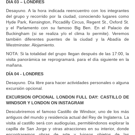
DÍA 03 – LONDRES
Desayuno. A la hora indicada reencuentro con los integrantes
del grupo y recorrido por la ciudad, conociendo lugares como
Hyde Park, Kensington, Piccadilly Circus, Regent St., Oxford St.
y el Parlamento con su famoso Big Ben. En el Palacio de
Buckingham (si se realiza y/o el clima lo permite). Veremos
también diferentes puentes de la ciudad y la Abadía de
Westminster. Alojamiento.
NOTA: Si la totalidad del grupo llegan después de las 17:00, la
visita panorámica se reprogramará. para el día siguiente en la
mañana.
DÍA 04 - LONDRES
Desayuno. Día libre para hacer actividades personales o alguna
excursión opcional.
EXCURSION OPCIONAL LONDON FULL DAY: CASTILLO DE
WINDSOR Y LONDON ON INSTAGRAM
Descubriremos el famoso Castillo de Windsor, uno de los más
antiguos del mundo y residencia actual del Rey de Inglaterra. La
visita al castillo será con audioguías, permitiéndonos explorar la
capilla de San Jorge y otras atracciones en su interior, donde
encontraremos obras de arte y lujosos objetos de las