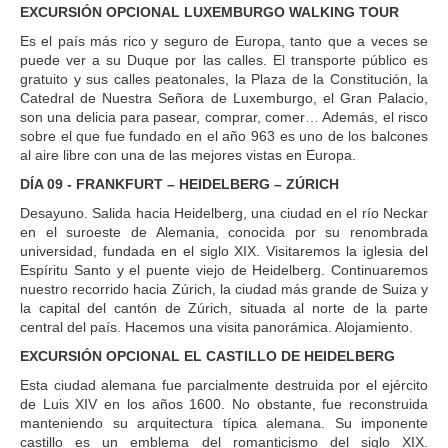
EXCURSIÓN OPCIONAL LUXEMBURGO WALKING TOUR
Es el país más rico y seguro de Europa, tanto que a veces se
puede ver a su Duque por las calles. El transporte público es
gratuito y sus calles peatonales, la Plaza de la Constitución, la
Catedral de Nuestra Señora de Luxemburgo, el Gran Palacio,
son una delicia para pasear, comprar, comer… Además, el risco
sobre el que fue fundado en el año 963 es uno de los balcones
al aire libre con una de las mejores vistas en Europa.
DÍA 09 - FRANKFURT – HEIDELBERG – ZÚRICH
Desayuno. Salida hacia Heidelberg, una ciudad en el río Neckar
en el suroeste de Alemania, conocida por su renombrada
universidad, fundada en el siglo XIX. Visitaremos la iglesia del
Espíritu Santo y el puente viejo de Heidelberg. Continuaremos
nuestro recorrido hacia Zúrich, la ciudad más grande de Suiza y
la capital del cantón de Zúrich, situada al norte de la parte
central del país. Hacemos una visita panorámica. Alojamiento.
EXCURSIÓN OPCIONAL EL CASTILLO DE HEIDELBERG
Esta ciudad alemana fue parcialmente destruida por el ejército
de Luis XIV en los años 1600. No obstante, fue reconstruida
manteniendo su arquitectura típica alemana. Su imponente
castillo es un emblema del romanticismo del siglo XIX.