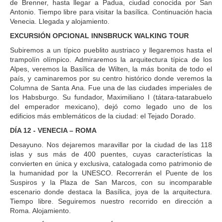
de Brenner, hasta llegar a Padua, ciudad conocida por San
Antonio. Tiempo libre para visitar la basílica. Continuación hacia
Venecia. Llegada y alojamiento.
EXCURSIÓN OPCIONAL INNSBRUCK WALKING TOUR
Subiremos a un típico pueblito austriaco y llegaremos hasta el
trampolín olímpico. Admiraremos la arquitectura típica de los
Alpes, veremos la Basílica de Wilten, la más bonita de todo el
país, y caminaremos por su centro histórico donde veremos la
Columna de Santa Ana. Fue una de las ciudades imperiales de
los Habsburgo. Su fundador, Maximiliano I (tátara-tatarabuelo
del emperador mexicano), dejó como legado uno de los
edificios más emblemáticos de la ciudad: el Tejado Dorado.
DÍA 12 - VENECIA – ROMA
Desayuno. Nos dejaremos maravillar por la ciudad de las 118
islas y sus más de 400 puentes, cuyas características la
convierten en única y exclusiva, catalogada como patrimonio de
la humanidad por la UNESCO. Recorrerán el Puente de los
Suspiros y la Plaza de San Marcos, con su incomparable
escenario donde destaca la Basílica, joya de la arquitectura.
Tiempo libre. Seguiremos nuestro recorrido en dirección a
Roma. Alojamiento.