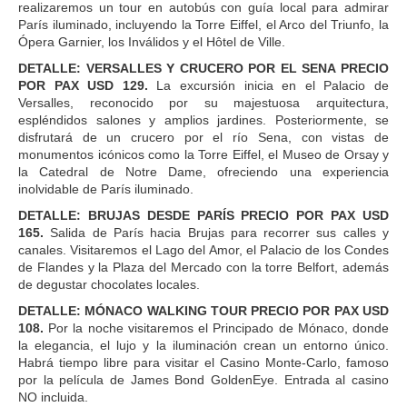
realizaremos un tour en autobús con guía local para admirar
París iluminado, incluyendo la Torre Eiffel, el Arco del Triunfo, la
Ópera Garnier, los Inválidos y el Hôtel de Ville.
DETALLE: VERSALLES Y CRUCERO POR EL SENA PRECIO
POR PAX USD 129.
La excursión inicia en el Palacio de
Versalles, reconocido por su majestuosa arquitectura,
espléndidos salones y amplios jardines. Posteriormente, se
disfrutará de un crucero por el río Sena, con vistas de
monumentos icónicos como la Torre Eiffel, el Museo de Orsay y
la Catedral de Notre Dame, ofreciendo una experiencia
inolvidable de París iluminado.
DETALLE: BRUJAS DESDE PARÍS PRECIO POR PAX USD
165.
Salida de París hacia Brujas para recorrer sus calles y
canales. Visitaremos el Lago del Amor, el Palacio de los Condes
de Flandes y la Plaza del Mercado con la torre Belfort, además
de degustar chocolates locales.
DETALLE: MÓNACO WALKING TOUR PRECIO POR PAX USD
108.
Por la noche visitaremos el Principado de Mónaco, donde
la elegancia, el lujo y la iluminación crean un entorno único.
Habrá tiempo libre para visitar el Casino Monte-Carlo, famoso
por la película de James Bond GoldenEye. Entrada al casino
NO incluida.