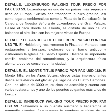
DETALLE: LUXEMBURGO WALKING TOUR PRECIO POR
PAX USD 59.
Luxemburgo es uno de los países más seguros y
ricos de Europa. Cuenta con transporte público gratuito, así
como lugares emblemáticos como la Plaza de la Constitución, la
Catedral de Nuestra Señora de Luxemburgo y el Gran Palacio.
Desde el risco donde se asienta, se disfruta de uno de los
balcones al aire libre con las mejores vistas de Europa.
DETALLE: EL CASTILLO DE HEIDELBERG PRECIO POR PAX
USD 75.
En Heidelberg recorreremos la Plaza del Mercado, con
restaurantes y terrazas, exploraremos el barrio antiguo y
visitaremos la Iglesia del Santo Espíritu. Destaca su imponente
castillo, emblema del romanticismo, y la arquitectura típica
alemana que se conserva en la ciudad.
DETALLE: EL MONTE TITLIS PRECIO POR PAX USD 189.
El
Monte Titlis, en los Alpes Suizos, ofrece vistas impresionantes
desde el teleférico del glaciar y el lago de los Cuatro Cantones.
Con una altitud de 3000 m, su cima es accesible y cuenta con
varios restaurantes y uno de los puentes colgantes más altos de
Europa.
DETALLE: INNSBRUCK WALKING TOUR PRECIO POR PAX
USD 59.
Subiremos a un pueblito austriaco y llegaremos al
trampolín olímpico. Admiraremos la arquitectura típica de los