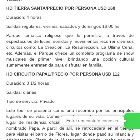
HD TIERRA SANTA/PRECIO POR PERSONA USD 168
Duración: 4 horas
Salidas regulares: viernes, sábados y domingos 18:00 hs.
Parque temático religioso que le permitirá, a través de
espectáculos de luces, sonidos y movimientos recorrer diversos
circuitos como: La Creación, La Resurrección, La Última Cena,
etc. Además, el Parque ofrece un completo programa de show
musicales de primer nivel, brindando una opción cultural
sumamente entretenida para disfrutar en familia.
HD CIRCUITO PAPAL/PRECIO POR PERSONA USD 112
Duración: 3 1/2 horas
Salidas: diarias.
Tipo de servicio: Privado
Este tour se presenta como una recorrida por los principales
lugares de su vida. Comienzo del recorrido por la Curia, último
Entre em contato conosco
lugar de residencia oficial de Jorge Bergoglio, antes de ser
nombrado Papa. A partir de allí, se retrocederá en el tiempo
para visitar el barrio de Flores, lugar donde pasó su infancia y
adolescencia. Plaza de la Misericordia, donde jugaba con sus