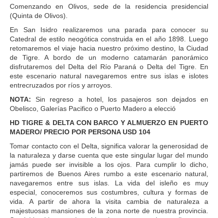
Comenzando en Olivos, sede de la residencia presidencial
(Quinta de Olivos).
En San Isidro realizaremos una parada para conocer su
Catedral de estilo neogótica construida en el año 1898. Luego
retomaremos el viaje hacia nuestro próximo destino, la Ciudad
de Tigre. A bordo de un moderno catamarán panorámico
disfrutaremos del Delta del Río Paraná o Delta del Tigre. En
este escenario natural navegaremos entre sus islas e islotes
entrecruzados por ríos y arroyos.
NOTA:
Sin regreso a hotel, los pasajeros son dejados en
Obelisco, Galerías Pacifico o Puerto Madero a elecció
HD TIGRE & DELTA CON BARCO Y ALMUERZO EN PUERTO
MADERO/ PRECIO POR PERSONA USD 104
Tomar contacto con el Delta, significa valorar la generosidad de
la naturaleza y darse cuenta que este singular lugar del mundo
jamás puede ser invisible a los ojos. Para cumplir lo dicho,
partiremos de Buenos Aires rumbo a este escenario natural,
navegaremos entre sus islas. La vida del isleño es muy
especial, conoceremos sus costumbres, cultura y formas de
vida. A partir de ahora la visita cambia de naturaleza a
majestuosas mansiones de la zona norte de nuestra provincia.