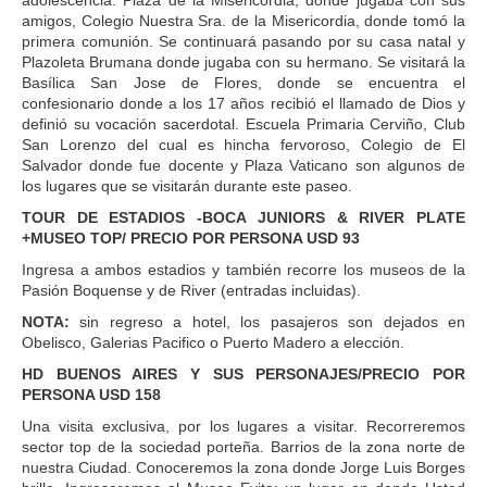
amigos, Colegio Nuestra Sra. de la Misericordia, donde tomó la
primera comunión. Se continuará pasando por su casa natal y
Plazoleta Brumana donde jugaba con su hermano. Se visitará la
Basílica San Jose de Flores, donde se encuentra el
confesionario donde a los 17 años recibió el llamado de Dios y
definió su vocación sacerdotal. Escuela Primaria Cerviño, Club
San Lorenzo del cual es hincha fervoroso, Colegio de El
Salvador donde fue docente y Plaza Vaticano son algunos de
los lugares que se visitarán durante este paseo.
TOUR DE ESTADIOS -BOCA JUNIORS & RIVER PLATE
+MUSEO TOP/ PRECIO POR PERSONA USD 93
Ingresa a ambos estadios y también recorre los museos de la
Pasión Boquense y de River (entradas incluidas).
NOTA:
sin regreso a hotel, los pasajeros son dejados en
Obelisco, Galerias Pacifico o Puerto Madero a elección.
HD BUENOS AIRES Y SUS PERSONAJES/PRECIO POR
PERSONA USD 158
Una visita exclusiva, por los lugares a visitar. Recorreremos
sector top de la sociedad porteña. Barrios de la zona norte de
nuestra Ciudad. Conoceremos la zona donde Jorge Luis Borges