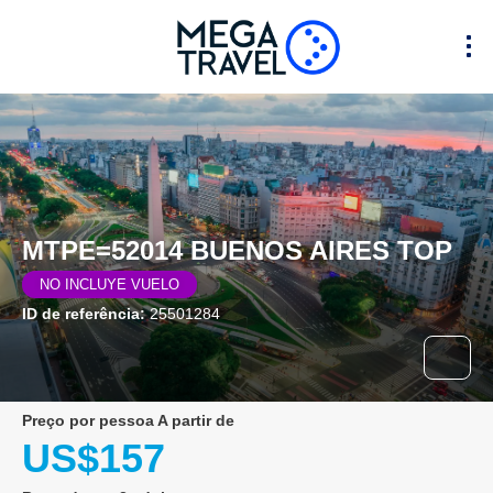
MTPE=52014 BUENOS AIRES TOP
NO INCLUYE VUELO
ID de referência:
25501284
preço por pessoa A partir de
US$157