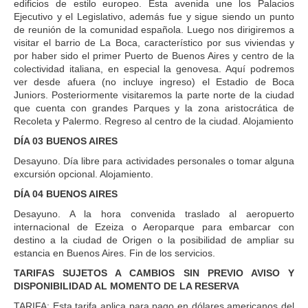
edificios de estilo europeo. Esta avenida une los Palacios
Ejecutivo y el Legislativo, además fue y sigue siendo un punto
de reunión de la comunidad española. Luego nos dirigiremos a
visitar el barrio de La Boca, característico por sus viviendas y
por haber sido el primer Puerto de Buenos Aires y centro de la
colectividad italiana, en especial la genovesa. Aquí podremos
ver desde afuera (no incluye ingreso) el Estadio de Boca
Juniors. Posteriormente visitaremos la parte norte de la ciudad
que cuenta con grandes Parques y la zona aristocrática de
Recoleta y Palermo. Regreso al centro de la ciudad. Alojamiento
DÍA 03 BUENOS AIRES
Desayuno. Día libre para actividades personales o tomar alguna
excursión opcional. Alojamiento.
DÍA 04 BUENOS AIRES
Desayuno. A la hora convenida traslado al aeropuerto
internacional de Ezeiza o Aeroparque para embarcar con
destino a la ciudad de Origen o la posibilidad de ampliar su
estancia en Buenos Aires. Fin de los servicios.
TARIFAS SUJETOS A CAMBIOS SIN PREVIO AVISO Y
DISPONIBILIDAD AL MOMENTO DE LA RESERVA
TARIFA: Esta tarifa aplica para pago en dólares americanos del