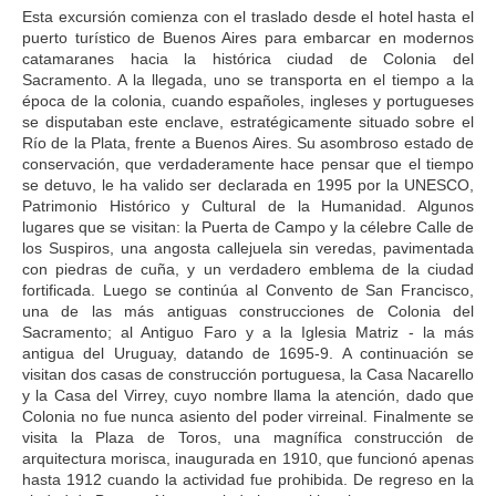
Esta excursión comienza con el traslado desde el hotel hasta el
puerto turístico de Buenos Aires para embarcar en modernos
catamaranes hacia la histórica ciudad de Colonia del
Sacramento. A la llegada, uno se transporta en el tiempo a la
época de la colonia, cuando españoles, ingleses y portugueses
se disputaban este enclave, estratégicamente situado sobre el
Río de la Plata, frente a Buenos Aires. Su asombroso estado de
conservación, que verdaderamente hace pensar que el tiempo
se detuvo, le ha valido ser declarada en 1995 por la UNESCO,
Patrimonio Histórico y Cultural de la Humanidad. Algunos
lugares que se visitan: la Puerta de Campo y la célebre Calle de
los Suspiros, una angosta callejuela sin veredas, pavimentada
con piedras de cuña, y un verdadero emblema de la ciudad
fortificada. Luego se continúa al Convento de San Francisco,
una de las más antiguas construcciones de Colonia del
Sacramento; al Antiguo Faro y a la Iglesia Matriz - la más
antigua del Uruguay, datando de 1695-9. A continuación se
visitan dos casas de construcción portuguesa, la Casa Nacarello
y la Casa del Virrey, cuyo nombre llama la atención, dado que
Colonia no fue nunca asiento del poder virreinal. Finalmente se
visita la Plaza de Toros, una magnífica construcción de
arquitectura morisca, inaugurada en 1910, que funcionó apenas
hasta 1912 cuando la actividad fue prohibida. De regreso en la