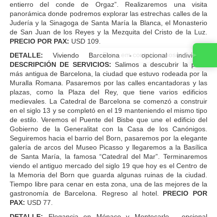
entierro del conde de Orgaz”. Realizaremos una visita
panorámica donde podremos explorar las estrechas calles de la
Judería y la Sinagoga de Santa María la Blanca, el Monasterio
de San Juan de los Reyes y la Mezquita del Cristo de la Luz.
PRECIO POR PAX:
USD 109.
DETALLE:
Viviendo Barcelona - opcional individual.
DESCRIPCIÓN DE SERVICIOS:
Salimos a descubrir la parte
más antigua de Barcelona, la ciudad que estuvo rodeada por la
Muralla Romana. Pasaremos por las calles encantadoras y las
plazas, como la Plaza del Rey, que tiene varios edificios
medievales. La Catedral de Barcelona se comenzó a construir
en el siglo 13 y se completó en el 19 manteniendo el mismo tipo
de estilo. Veremos el Puente del Bisbe que une el edificio del
Gobierno de la Generalitat con la Casa de los Canónigos.
Seguiremos hacia el barrio del Born, pasaremos por la elegante
galería de arcos del Museo Picasso y llegaremos a la Basílica
de Santa María, la famosa “Catedral del Mar”. Terminaremos
viendo el antiguo mercado del siglo 19 que hoy es el Centro de
la Memoria del Born que guarda algunas ruinas de la ciudad.
Tiempo libre para cenar en esta zona, una de las mejores de la
gastronomía de Barcelona. Regreso al hotel.
PRECIO POR
PAX:
USD 77.
DETALLE:
Elegancia en Mónaco y Montecarlo - opcional