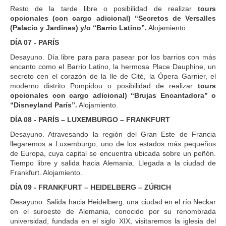
Resto de la tarde libre o posibilidad de realizar
tours
opcionales (con cargo adicional) “Secretos de Versalles
(Palacio y Jardines) y/o “Barrio Latino”.
Alojamiento.
DÍA 07 - PARÍS
Desayuno. Día libre para para pasear por los barrios con más
encanto como el Barrio Latino, la hermosa Place Dauphine, un
secreto cen el corazón de la lle de Cité, la Ópera Garnier, el
moderno distrito Pompidou o posibilidad de realizar
tours
opcionales con cargo adicional) “Brujas Encantadora” o
“Disneyland París”.
Alojamiento.
DÍA 08 - PARÍS – LUXEMBURGO – FRANKFURT
Desayuno. Atravesando la región del Gran Este de Francia
llegaremos a Luxemburgo, uno de los estados más pequeños
de Europa, cuya capital se encuentra ubicada sobre un peñón.
Tiempo libre y salida hacia Alemania. Llegada a la ciudad de
Frankfurt. Alojamiento.
DÍA 09 - FRANKFURT – HEIDELBERG – ZÚRICH
Desayuno. Salida hacia Heidelberg, una ciudad en el río Neckar
en el suroeste de Alemania, conocido por su renombrada
universidad, fundada en el siglo XIX, visitaremos la iglesia del