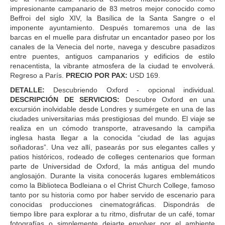
impresionante campanario de 83 metros mejor conocido como
Beffroi del siglo XIV, la Basílica de la Santa Sangre o el
imponente ayuntamiento. Después tomaremos una de las
barcas en el muelle para disfrutar un encantador paseo por los
canales de la Venecia del norte, navega y descubre pasadizos
entre puentes, antiguos campanarios y edificios de estilo
renacentista, la vibrante atmosfera de la ciudad te envolverá.
Regreso a París.
PRECIO POR PAX:
USD 169.
DETALLE:
Descubriendo Oxford - opcional individual.
DESCRIPCIÓN DE SERVICIOS:
Descubre Oxford en una
excursión inolvidable desde Londres y sumérgete en una de las
ciudades universitarias más prestigiosas del mundo. El viaje se
realiza en un cómodo transporte, atravesando la campiña
inglesa hasta llegar a la conocida “ciudad de las agujas
soñadoras”. Una vez allí, pasearás por sus elegantes calles y
patios históricos, rodeado de colleges centenarios que forman
parte de Universidad de Oxford, la más antigua del mundo
anglosajón. Durante la visita conocerás lugares emblemáticos
como la Biblioteca Bodleiana o el Christ Church College, famoso
tanto por su historia como por haber servido de escenario para
conocidas producciones cinematográficas. Dispondrás de
tiempo libre para explorar a tu ritmo, disfrutar de un café, tomar
fotografías o simplemente dejarte envolver por el ambiente