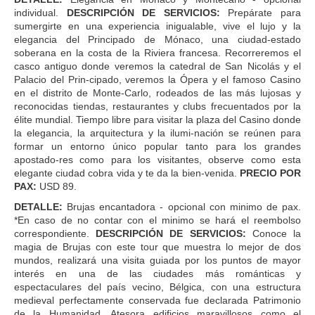
individual.
DESCRIPCIÓN DE SERVICIOS:
Prepárate para
sumergirte en una experiencia inigualable, vive el lujo y la
elegancia del Principado de Mónaco, una ciudad-estado
soberana en la costa de la Riviera francesa. Recorreremos el
casco antiguo donde veremos la catedral de San Nicolás y el
Palacio del Prin-cipado, veremos la Ópera y el famoso Casino
en el distrito de Monte-Carlo, rodeados de las más lujosas y
reconocidas tiendas, restaurantes y clubs frecuentados por la
élite mundial. Tiempo libre para visitar la plaza del Casino donde
la elegancia, la arquitectura y la ilumi-nación se reúnen para
formar un entorno único popular tanto para los grandes
apostado-res como para los visitantes, observe como esta
elegante ciudad cobra vida y te da la bien-venida.
PRECIO POR
PAX:
USD 89.
DETALLE:
Brujas encantadora - opcional con minimo de pax.
*En caso de no contar con el minimo se hará el reembolso
correspondiente.
DESCRIPCIÓN DE SERVICIOS:
Conoce la
magia de Brujas con este tour que muestra lo mejor de dos
mundos, realizará una visita guiada por los puntos de mayor
interés en una de las ciudades más románticas y
espectaculares del país vecino, Bélgica, con una estructura
medieval perfectamente conservada fue declarada Patrimonio
de la Humanidad. Atesora edificios maravillosos como el