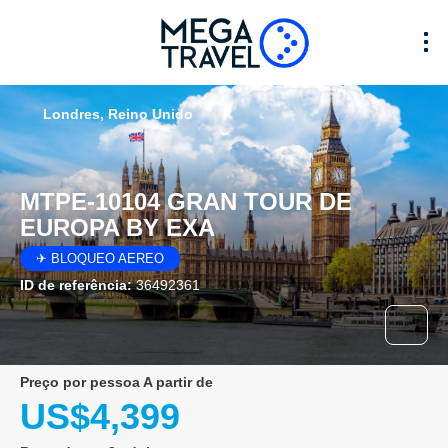
Londres, Reino Unido
MTPE-10104 GRAN TOUR DE
EUROPA BY EXA
✈ BLOQUEO AEREO
ID de referência:
36492361
preço por pessoa A partir de
US$4,399