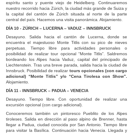
espíritu santo y puente viejo de Heidelberg. Continuaremos
nuestro recorrido hacia Zúrich, la ciudad más grande de Suiza y
la capital del cantón de Zúrich situada al norte de la parte
central del país. Hacemos una visita panorámica. Alojamiento.
DÍA 10 - ZÚRICH – LUCERNA – VADUZ – INNSBRUCK
Desayuno. Salida hacia el cantón de Lucerna, donde se
encuentra el majestuoso Monte Titlis con su pico de nieves
perpetuas. Tiempo libre para actividades personales o
posibilidad de realizar tour opcional “Monte Titlis”. Saldremos
bordeando los Alpes hacia Vaduz, capital del principado de
Liechtenstein. Tras una breve parada, salida hacia la ciudad de
Innsbruck. Posibilidad de realizar
tours opcionales (con cargo
adicional) “Monte Titlis” y/o “Cena Tirolesa con Show”.
Alojamiento.
DÍA 11 - INNSBRUCK – PADUA – VENECIA
Desayuno. Tiempo libre. Con oportunidad de realizar una
excursión opcional (con cargo adicional).
Conoceremos también un pintoresco Pueblito de los Alpes
tiroleses. Salida en dirección al paso alpino de Brenner, hasta
llegar a Padua, ciudad conocida por San Antonio. Tiempo libre
para visitar la Basílica. Continuación hacia Venecia. Llegada y