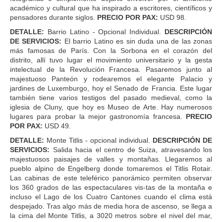
académico y cultural que ha inspirado a escritores, científicos y
pensadores durante siglos.
PRECIO POR PAX:
USD 98.
DETALLE:
Barrio Latino - Opcional Individual.
DESCRIPCIÓN
DE SERVICIOS:
El barrio Latino es sin duda una de las zonas
más famosas de París. Con la Sorbona en el corazón del
distrito, allí tuvo lugar el movimiento universitario y la gesta
intelectual de la Revolución Francesa. Pasaremos junto al
majestuoso Panteón y rodearemos el elegante Palacio y
jardines de Luxemburgo, hoy el Senado de Francia. Este lugar
también tiene varios testigos del pasado medieval, como la
iglesia de Cluny, que hoy es Museo de Arte. Hay numerosos
lugares para probar la mejor gastronomía francesa.
PRECIO
POR PAX:
USD 49.
DETALLE:
Monte Titlis - opcional individual.
DESCRIPCIÓN DE
SERVICIOS:
Salida hacia el centro de Suiza, atravesando los
majestuosos paisajes de valles y montañas. Llegaremos al
pueblo alpino de Engelberg donde tomaremos el Titlis Rotair.
Las cabinas de este teleférico panorámico permiten observar
los 360 grados de las espectaculares vis-tas de la montaña e
incluso el Lago de los Cuatro Cantones cuando el clima está
despejado. Tras algo más de media hora de ascenso, se llega a
la cima del Monte Titlis, a 3020 metros sobre el nivel del mar,