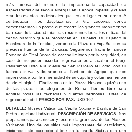
más famoso del mundo, la impresionante capacidad de
espectadores que llegó a albergar en la época imperial y cuáles
eran los eventos tradicionales que tenían lugar en su arena. A
continuación, nos desplazamos a Via Ludovisi, donde
comenzaremos un paseo que recorre los grandes monumentos
barrocos de la ciudad mientras recorremos las calles míticas del
centro histórico que se reconocen en las películas. Bajando la
Escalinata de la Trinidad, veremos la Plaza de España, con su
preciosa Fuente de la Barcaza. Seguiremos hacia la famosa
Fontana de Trevi (aforo de acceso limitado por la seguridad, en
caso de no poder acceder, regresaremos al acabar el tour).
Pasaremos junto a la iglesia de San Marcello al Corso, con su
fachada curva, y llegaremos al Panteón de Agripa, que nos
impresionará por la inmensidad de su cúpula y columnas, en pie
desde el siglo 1. Finalizamos en la Piazza Navona, quizás una
de las plazas más elegantes de Roma. Tiempo libre para
admirar todas las fachadas y fuentes hermosas, antes de
regresar al hotel.
PRECIO POR PAX:
USD 107.
DETALLE:
Museos Vaticanos, Capilla Sixtina y Basílica de San
Pedro - opcional individual.
DESCRIPCIÓN DE SERVICIOS:
Nos
preparamos para conocer y recorrer la grandeza de los Museos
Vaticanos. Uno de los sitios más importantes del catolicismo,
iniciamos este excepcional tour en la capilla Sixtina con una