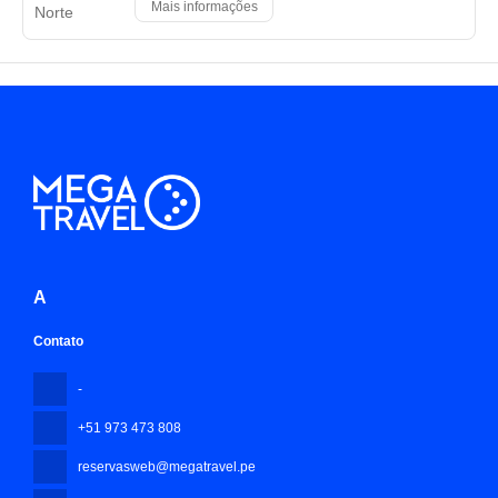
Mais informações
A
Contato
-
+51 973 473 808
reservasweb@megatravel.pe