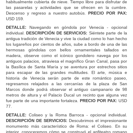
habitualmente cubierta de nieve. Tiempo libre para disfrutar de
las pasarelas y actividades que se ofrecen en la cumbre.
Descenso y regreso a nuestro autobús.
PRECIO POR PAX:
USD 159.
DETALLE:
Navegando en góndola por Venecia - opcional
individual.
DESCRIPCIÓN DE SERVICIOS:
Siéntete parte de la
antigua tradición de Venecia y vive la ciudad como lo han hecho
los lugareños por cientos de años, sube a bordo de una de las
hermosas góndolas con bellos ornamentales tallados en
madera, observe como el icónico gondolero navega por los
antiguos palacios, atraviesa el magnífico Gran Canal, pasa por
la Basílica de Santa María y se aventura por estrechos sitios
para escapar de las grandes multitudes. El arte, música e
historia de Venecia serán parte de este romántico paseo,
regresamos relajados a las cercanías de la plaza de San
Marcos donde podrá observar el antiguo campanario de 98
metros de altura y el Palacio Ducal un recinto que alguna vez
fue parte de una importante fortaleza.
PRECIO POR PAX:
USD
77.
DETALLE:
Coliseo y la Roma Barroca - opcional individual.
DESCRIPCIÓN DE SERVICIOS:
Descubrimos el impresionante
monumento más característico de Roma: el Coliseo. En su
interior, conoceremos cómo se construyó el anfiteatro romano