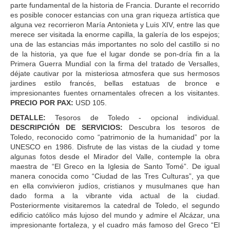
parte fundamental de la historia de Francia. Durante el recorrido
es posible conocer estancias con una gran riqueza artística que
alguna vez recorrieron María Antonieta y Luis XIV, entre las que
merece ser visitada la enorme capilla, la galería de los espejos;
una de las estancias más importantes no solo del castillo si no
de la historia, ya que fue el lugar donde se pon-dría fin a la
Primera Guerra Mundial con la firma del tratado de Versalles,
déjate cautivar por la misteriosa atmosfera que sus hermosos
jardines estilo francés, bellas estatuas de bronce e
impresionantes fuentes ornamentales ofrecen a los visitantes.
PRECIO POR PAX:
USD 105.
DETALLE:
Tesoros de Toledo - opcional individual.
DESCRIPCIÓN DE SERVICIOS:
Descubra los tesoros de
Toledo, reconocido como “patrimonio de la humanidad” por la
UNESCO en 1986. Disfrute de las vistas de la ciudad y tome
algunas fotos desde el Mirador del Valle, contemple la obra
maestra de “El Greco en la Iglesia de Santo Tomé”. De igual
manera conocida como “Ciudad de las Tres Culturas”, ya que
en ella convivieron judíos, cristianos y musulmanes que han
dado forma a la vibrante vida actual de la ciudad.
Posteriormente visitaremos la catedral de Toledo, el segundo
edificio católico más lujoso del mundo y admire el Alcázar, una
impresionante fortaleza, y el cuadro más famoso del Greco “El