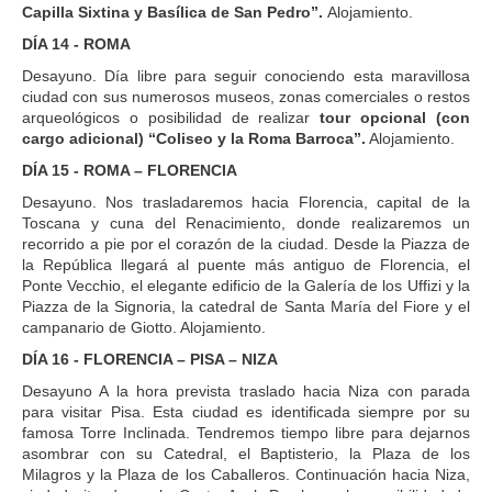
Capilla Sixtina y Basílica de San Pedro”.
Alojamiento.
DÍA 14 - ROMA
Desayuno. Día libre para seguir conociendo esta maravillosa
ciudad con sus numerosos museos, zonas comerciales o restos
arqueológicos o posibilidad de realizar
tour opcional (con
cargo adicional) “Coliseo y la Roma Barroca”.
Alojamiento.
DÍA 15 - ROMA – FLORENCIA
Desayuno. Nos trasladaremos hacia Florencia, capital de la
Toscana y cuna del Renacimiento, donde realizaremos un
recorrido a pie por el corazón de la ciudad. Desde la Piazza de
la República llegará al puente más antiguo de Florencia, el
Ponte Vecchio, el elegante edificio de la Galería de los Uffizi y la
Piazza de la Signoria, la catedral de Santa María del Fiore y el
campanario de Giotto. Alojamiento.
DÍA 16 - FLORENCIA – PISA – NIZA
Desayuno A la hora prevista traslado hacia Niza con parada
para visitar Pisa. Esta ciudad es identificada siempre por su
famosa Torre Inclinada. Tendremos tiempo libre para dejarnos
asombrar con su Catedral, el Baptisterio, la Plaza de los
Milagros y la Plaza de los Caballeros. Continuación hacia Niza,