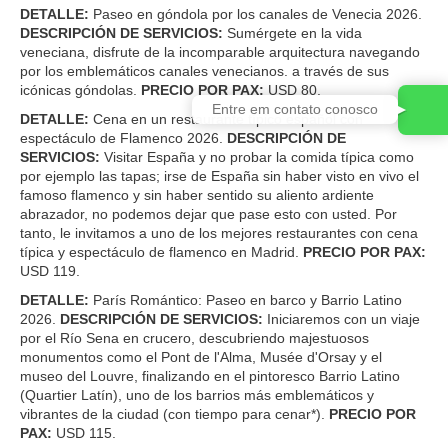
DETALLE:
Paseo en góndola por los canales de Venecia 2026.
DESCRIPCIÓN DE SERVICIOS:
Sumérgete en la vida
veneciana, disfrute de la incomparable arquitectura navegando
por los emblemáticos canales venecianos. a través de sus
icónicas góndolas.
PRECIO POR PAX:
USD 80.
DETALLE:
Cena en un restaurante típico español con
espectáculo de Flamenco 2026.
DESCRIPCIÓN DE
SERVICIOS:
Visitar España y no probar la comida típica como
por ejemplo las tapas; irse de España sin haber visto en vivo el
famoso flamenco y sin haber sentido su aliento ardiente
abrazador, no podemos dejar que pase esto con usted. Por
tanto, le invitamos a uno de los mejores restaurantes con cena
típica y espectáculo de flamenco en Madrid.
PRECIO POR PAX:
USD 119.
DETALLE:
París Romántico: Paseo en barco y Barrio Latino
2026.
DESCRIPCIÓN DE SERVICIOS:
Iniciaremos con un viaje
por el Río Sena en crucero, descubriendo majestuosos
monumentos como el Pont de l'Alma, Musée d'Orsay y el
museo del Louvre, finalizando en el pintoresco Barrio Latino
(Quartier Latín), uno de los barrios más emblemáticos y
vibrantes de la ciudad (con tiempo para cenar*).
PRECIO POR
PAX:
USD 115.