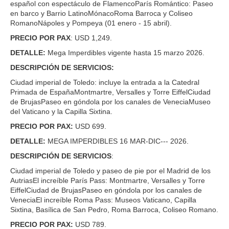
español con espectáculo de FlamencoParís Romántico: Paseo
en barco y Barrio LatinoMónacoRoma Barroca y Coliseo
RomanoNápoles y Pompeya (01 enero - 15 abril).
PRECIO POR PAX
: USD 1,249.
DETALLE:
Mega Imperdibles vigente hasta 15 marzo 2026.
DESCRIPCIÓN DE SERVICIOS:
Ciudad imperial de Toledo: incluye la entrada a la Catedral
Primada de EspañaMontmartre, Versalles y Torre EiffelCiudad
de BrujasPaseo en góndola por los canales de VeneciaMuseo
del Vaticano y la Capilla Sixtina.
PRECIO POR PAX:
USD 699.
DETALLE:
MEGA IMPERDIBLES 16 MAR-DIC--- 2026.
DESCRIPCIÓN DE SERVICIOS
:
Ciudad imperial de Toledo y paseo de pie por el Madrid de los
AutriasEl increíble París Pass: Montmartre, Versalles y Torre
EiffelCiudad de BrujasPaseo en góndola por los canales de
VeneciaEl increíble Roma Pass: Museos Vaticano, Capilla
Sixtina, Basílica de San Pedro, Roma Barroca, Coliseo Romano.
PRECIO POR PAX:
USD 789.