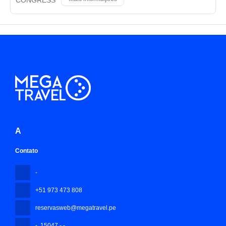
A
Contato
-
+51 973 473 808
reservasweb@megatravel.pe
-
, 15047 - -