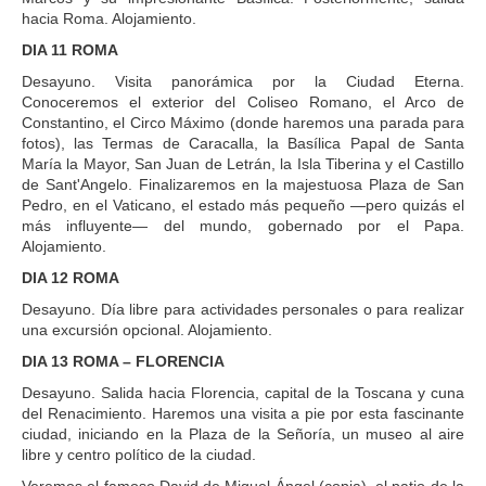
hacia Roma. Alojamiento.
DIA 11 ROMA
Desayuno. Visita panorámica por la Ciudad Eterna.
Conoceremos el exterior del Coliseo Romano, el Arco de
Constantino, el Circo Máximo (donde haremos una parada para
fotos), las Termas de Caracalla, la Basílica Papal de Santa
María la Mayor, San Juan de Letrán, la Isla Tiberina y el Castillo
de Sant'Angelo. Finalizaremos en la majestuosa Plaza de San
Pedro, en el Vaticano, el estado más pequeño —pero quizás el
más influyente— del mundo, gobernado por el Papa.
Alojamiento.
DIA 12 ROMA
Desayuno. Día libre para actividades personales o para realizar
una excursión opcional. Alojamiento.
DIA 13 ROMA – FLORENCIA
Desayuno. Salida hacia Florencia, capital de la Toscana y cuna
del Renacimiento. Haremos una visita a pie por esta fascinante
ciudad, iniciando en la Plaza de la Señoría, un museo al aire
libre y centro político de la ciudad.
Veremos el famoso David de Miguel Ángel (copia), el patio de la