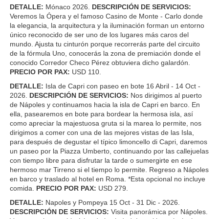
DETALLE:
Mónaco 2026.
DESCRIPCIÓN DE SERVICIOS:
Veremos la Ópera y el famoso Casino de Monte - Carlo donde
la elegancia, la arquitectura y la iluminación forman un entorno
único reconocido de ser uno de los lugares más caros del
mundo. Ajusta tu cinturón porque recorrerás parte del circuito
de la fórmula Uno, conocerás la zona de premiación donde el
conocido Corredor Checo Pérez obtuviera dicho galardón.
PRECIO POR PAX:
USD 110.
DETALLE:
Isla de Capri con paseo en bote 16 Abril - 14 Oct -
2026.
DESCRIPCIÓN DE SERVICIOS:
Nos dirigimos al puerto
de Nápoles y continuamos hacia la isla de Capri en barco. En
ella, pasearemos en bote para bordear la hermosa isla, así
como apreciar la majestuosa gruta si la marea lo permite, nos
dirigimos a comer con una de las mejores vistas de las Isla,
para después de degustar el típico limoncello di Capri, daremos
un paseo por la Piazza Umberto, continuando por las callejuelas
con tiempo libre para disfrutar la tarde o sumergirte en ese
hermoso mar Tirreno si el tiempo lo permite. Regreso a Nápoles
en barco y traslado al hotel en Roma. *Esta opcional no incluye
comida.
PRECIO POR PAX:
USD 279.
DETALLE:
Napoles y Pompeya 15 Oct - 31 Dic - 2026.
DESCRIPCIÓN DE SERVICIOS:
Visita panorámica por Nápoles.