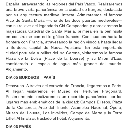
España, atravesando las regiones del País Vasco. Realizaremos
una breve visita panorámica en la ciudad de Burgos, destacada
por su arquitectura medieval intacta. Admiraremos el famoso
Arco de Santa María —una de las doce puertas medievales—
con su relieve del legendario Cid Campeador, y apreciaremos la
majestuosa Catedral de Santa María, primera en la península
en construirse con estilo gótico francés. Continuamos hacia la
frontera con Francia, atravesando la región vinícola hasta llegar
a Burdeos, capital de Nueva Aquitania. En esta importante
ciudad portuaria a orillas del río Garona, visitaremos la famosa
Plaza de la Bolsa (Place de la Bourse) y su Miroir d’Eau,
considerado el espejo de agua más grande del mundo.
Alojamiento.
DIA 05 BURDEOS – PARÍS
Desayuno. A través del corazón de Francia, llegaremos a París.
Al llegar, visitaremos el Museo del Perfume Fragonard.
Posteriormente, realizaremos un recorrido panorámico por los
lugares más emblemáticos de la ciudad: Campos Elíseos, Plaza
de la Concordia, Arco del Triunfo, Asamblea Nacional, Ópera,
Museo del Louvre, Los Inválidos, Campo de Marte y la Torre
Eiffel. Al finalizar, traslado al hotel. Alojamiento.
DIA 06 PARÍS