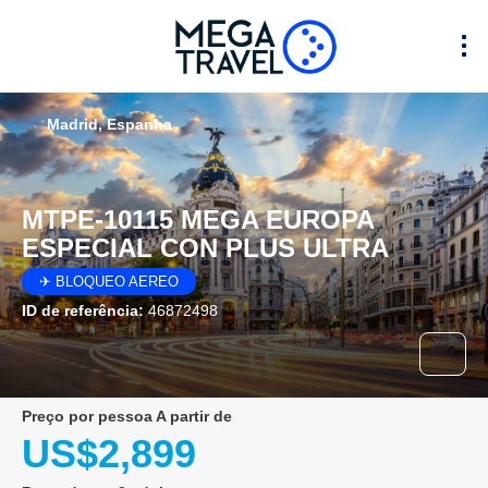
Madrid, Espanha
MTPE-10115 MEGA EUROPA
ESPECIAL CON PLUS ULTRA
✈ BLOQUEO AEREO
ID de referência:
46872498
preço por pessoa A partir de
US$2,899