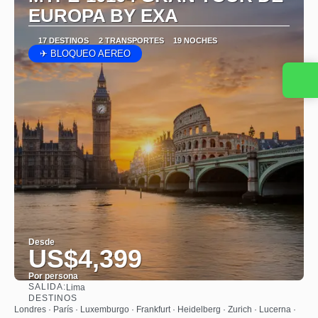
EUROPA BY EXA
17 DESTINOS
2 TRANSPORTES
19 NOCHES
✈ BLOQUEO AEREO
Desde
US$4,399
Por persona
SALIDA:
Lima
Ver
DESTINOS
Londres · París · Luxemburgo · Frankfurt · Heidelberg · Zurich · Lucerna ·