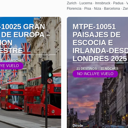
Zurich · Lucerna · Innsbruck · Padua ·
Florencia · Pisa · Niza · Barcelona · Z
-10025 GRAN
MTPE-10051
 DE EUROPA –
PAISAJES DE
ION
ESCOCIA E
ESTRE
IRLANDA-DES
LONDRES 2025
OS
18 NOCHES
UYE VUELO
21 DESTINOS
11 NOCHES
NO INCLUYE VUELO
Desde