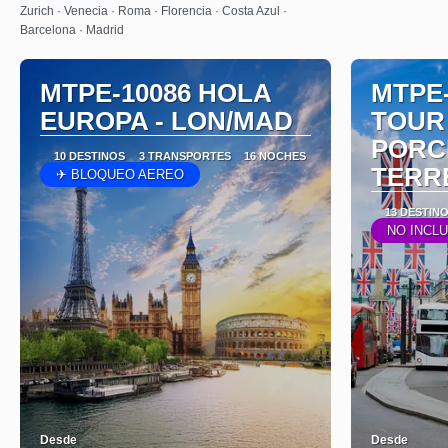
Zurich · Venecia · Roma · Florencia · Costa Azul ·
Barcelona · Madrid
MTPE-10086 HOLA
MTPE
EUROPA - LON/MAD
TOUR
PORC
10 DESTINOS
3 TRANSPORTES
16 NOCHES
TERR
✈ BLOQUEO AEREO
13 DESTIN
NO INCL
Desde
Desde