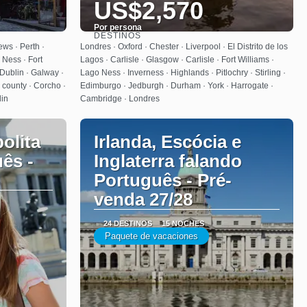
US$2,570
Por persona
DESTINOS
Ver
ews · Perth ·
Londres · Oxford · Chester · Liverpool · El Distrito de los
 Ness · Fort
Lagos · Carlisle · Glasgow · Carlisle · Fort Williams ·
 Dublin · Galway ·
Lago Ness · Inverness · Highlands · Pitlochry · Stirling ·
 county · Corcho ·
Edimburgo · Jedburgh · Durham · York · Harrogate ·
lin
Cambridge · Londres
olita
Irlanda, Escócia e
ês -
Inglaterra falando
Português - Pré-
venda 27/28
24 DESTINOS
15 NOCHES
Paquete de vacaciones