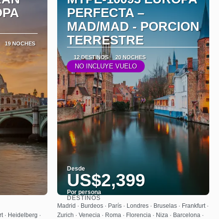
OPA
PERFECTA –
MAD/MAD - PORCION
TERRESTRE
19 NOCHES
12 DESTINOS
20 NOCHES
NO INCLUYE VUELO
Desde
US$2,399
Por persona
DESTINOS
Ver
Madrid · Burdeos · París · Londres · Bruselas · Frankfurt ·
t · Heidelberg ·
Zurich · Venecia · Roma · Florencia · Niza · Barcelona ·