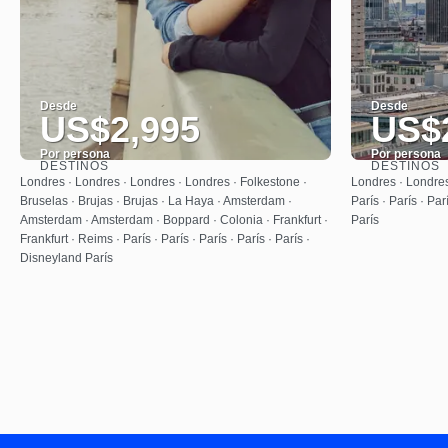
Desde
Desde
US$2,995
US$
Por persona
Por persona
DESTINOS
DESTINOS
Ver
Londres · Londres · Londres · Londres · Folkestone ·
Londres · Londres
Bruselas · Brujas · Brujas · La Haya · Amsterdam ·
París · París · Par
Amsterdam · Amsterdam · Boppard · Colonia · Frankfurt ·
París
Frankfurt · Reims · París · París · París · París · París ·
Disneyland París