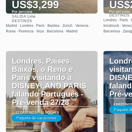
US$3,299
US$
Por persona
Por persona
DESTINOS
SALIDA:
Lima
Ver
Londres · París · 
DESTINOS
Madrid · Londres · París · Basilea · Zurich · Venecia ·
Innsbruck · Veneci
Roma · Florencia · Niza · Barcelona · Madrid
Barcelona · Zara
Londres, Países
Londre
Baixos, o Reno e
visita
Paris visitando a
DISN
DISNEYLAND PARIS
faland
falando Português -
Pré-v
Pré-venda 27/28
4 DESTINO
Paquete d
12 DESTINOS
11 NOCHES
Paquete de vacaciones