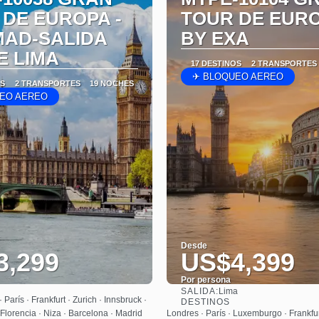
 DE EUROPA -
TOUR DE EUR
MAD-SALIDA
BY EXA
E LIMA
17 DESTINOS
2 TRANSPORTES
✈ BLOQUEO AEREO
OS
2 TRANSPORTES
19 NOCHES
EO AEREO
Desde
3,299
US$4,399
Por persona
SALIDA:
Lima
Ver
Ver
 París · Frankfurt · Zurich · Innsbruck ·
DESTINOS
Florencia · Niza · Barcelona · Madrid
Londres · París · Luxemburgo · Frankfur