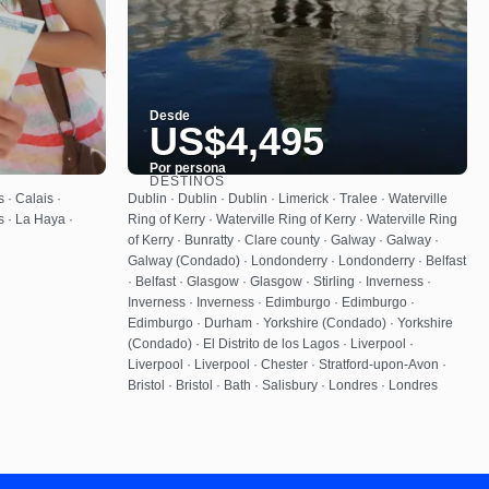
Desde
US$4,495
Por persona
DESTINOS
Ver
 · Calais ·
Dublin · Dublin · Dublin · Limerick · Tralee · Waterville
s · La Haya ·
Ring of Kerry · Waterville Ring of Kerry · Waterville Ring
of Kerry · Bunratty · Clare county · Galway · Galway ·
Galway (Condado) · Londonderry · Londonderry · Belfast
· Belfast · Glasgow · Glasgow · Stirling · Inverness ·
Inverness · Inverness · Edimburgo · Edimburgo ·
Edimburgo · Durham · Yorkshire (Condado) · Yorkshire
(Condado) · El Distrito de los Lagos · Liverpool ·
Liverpool · Liverpool · Chester · Stratford-upon-Avon ·
Bristol · Bristol · Bath · Salisbury · Londres · Londres