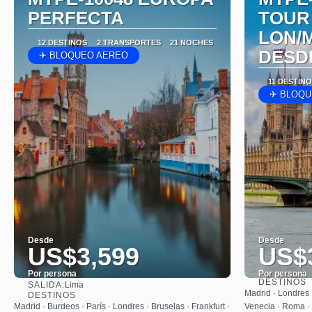
PERFECTA
TOUR
LON/
12 DESTINOS
2 TRANSPORTES
21 NOCHES
DESD
✈ BLOQUEO AEREO
11 DESTIN
✈ BLOQU
Desde
Desde
US$3,599
US$
Por persona
Por persona
DESTINOS
SALIDA:
Lima
Ver
Madrid · Londres ·
DESTINOS
Madrid · Burdeos · París · Londres · Bruselas · Frankfurt ·
Venecia · Roma · 