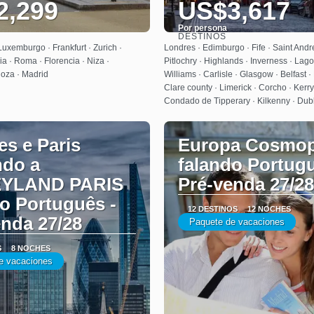
2,299
US$3,617
Por persona
DESTINOS
Ver
Ver
Luxemburgo · Frankfurt · Zurich ·
Londres · Edimburgo · Fife · Saint Andr
a · Roma · Florencia · Niza ·
Pitlochry · Highlands · Inverness · Lago
goza · Madrid
Williams · Carlisle · Glasgow · Belfast ·
Clare county · Limerick · Corcho · Kerry
Condado de Tipperary · Kilkenny · Dub
s e Paris
Europa Cosmop
ndo a
falando Portugu
EYLAND PARIS
Pré-venda 27/28
o Português -
12 DESTINOS
12 NOCHES
enda 27/28
Paquete de vacaciones
S
8 NOCHES
e vacaciones