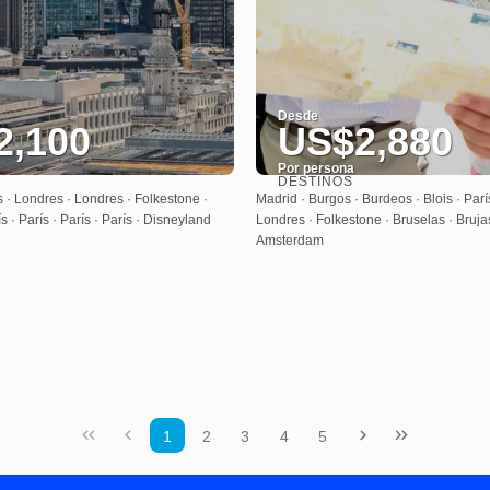
Desde
2,100
US$2,880
Por persona
DESTINOS
Ver
Ver
 · Londres · Londres · Folkestone ·
Madrid · Burgos · Burdeos · Blois · París
ís · París · París · París · Disneyland
Londres · Folkestone · Bruselas · Bruja
Amsterdam
1
2
3
4
5