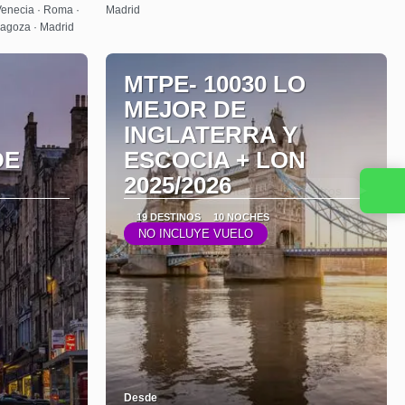
 Venecia · Roma ·
Madrid
aragoza · Madrid
MTPE- 10030 LO
MEJOR DE
INGLATERRA Y
DE
ESCOCIA + LON
2025/2026
Contacta con nosotros
19 DESTINOS
10 NOCHES
NO INCLUYE VUELO
Desde