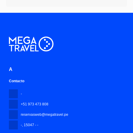
A
Contacto
-
+51 973 473 808
reservasweb@megatravel.pe
-
, 15047 - -