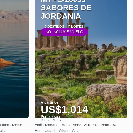
SABORES DE
JORDANIA
8 DESTINOS
7 NOITES
NO INCLUYE VUELO
A partir de
US$1,014
Por pessoa
DESTINOS
Saiba mais
Madaba · Monte
Amã · Madaba · Monte Nebo · Al Karak · Petra · Wadi
qaba
Rum · Jerash · Ajloun · Amã