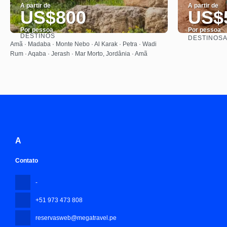
A partir de
A partir de
US$800
US$
Por pessoa
Por pessoa
DESTINOS
DESTINOS
A
Saiba mais
Amã · Madaba · Monte Nebo · Al Karak · Petra · Wadi
Rum · Aqaba · Jerash · Mar Morto, Jordânia · Amã
A
Contato
-
+51 973 473 808
reservasweb@megatravel.pe