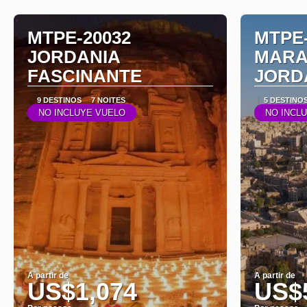
MTPE-20032
MTPE-
JORDANIA
MARA
FASCINANTE
JORDA
9 DESTINOS
7 NOITES
5 DESTINO
NO INCLUYE VUELO
NO INCL
A partir de
A partir de
US$1,074
US$