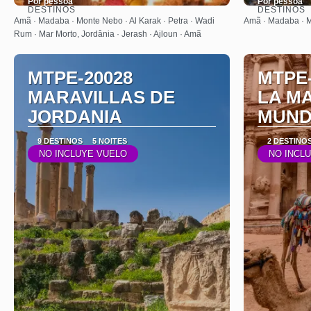
Por pessoa
Por pessoa
DESTINOS
DESTINOS
Saiba mais
Amã · Madaba · Monte Nebo · Al Karak · Petra · Wadi
Amã · Madaba · Mo
Rum · Mar Morto, Jordânia · Jerash · Ajloun · Amã
MTPE-20028
MTPE-
MARAVILLAS DE
LA M
JORDANIA
MUN
9 DESTINOS
5 NOITES
2 DESTINO
NO INCLUYE VUELO
NO INCL