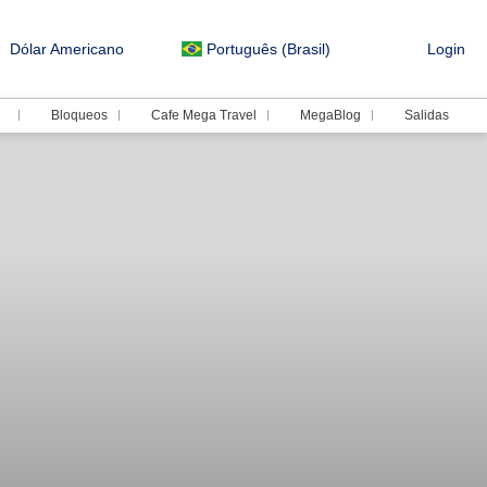
Dólar Americano
Português (Brasil)
Login
Bloqueos
Cafe Mega Travel
MegaBlog
Salidas