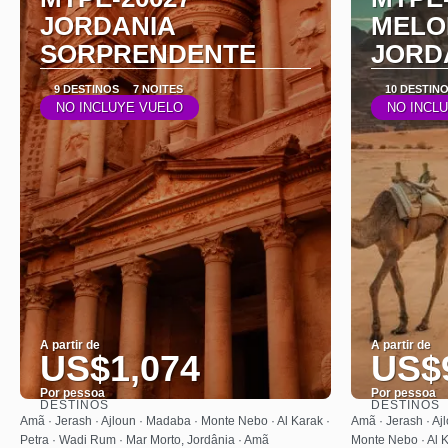
JORDANIA
MELO
SORPRENDENTE
JORDA
9 DESTINOS
7 NOITES
10 DESTIN
NO INCLUYE VUELO
NO INCL
A partir de
A partir de
US$1,074
US$
Por pessoa
Por pessoa
DESTINOS
DESTINOS
Saiba mais
Amã · Jerash · Ajloun · Madaba · Monte Nebo · Al Karak ·
Amã · Jerash · Aj
Petra · Wadi Rum · Mar Morto, Jordânia · Amã
Monte Nebo · Al K