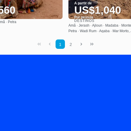
A partir de
560
US$1,040
Por pessoa
DESTINOS
mã · Petra
Saiba mais
Saiba mais
Amã · Jerash · Ajloun · Madaba · Monte
Petra · Wadi Rum · Aqaba · Mar Morto,
1
2