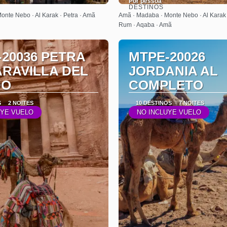
Por pessoa
DESTINOS
Saiba mais
Saiba mais
nte Nebo · Al Karak · Petra · Amã
Amã · Madaba · Monte Nebo · Al Karak 
Rum · Aqaba · Amã
20036 PETRA
MTPE-20026
ARAVILLA DEL
JORDANIA AL
DO
COMPLETO
S
2 NOITES
10 DESTINOS
7 NOITES
UYE VUELO
NO INCLUYE VUELO