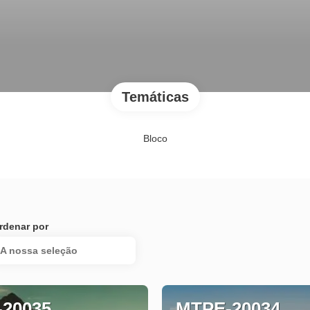
Temáticas
Bloco
rdenar por
A nossa seleção
20035
MTPE-20034