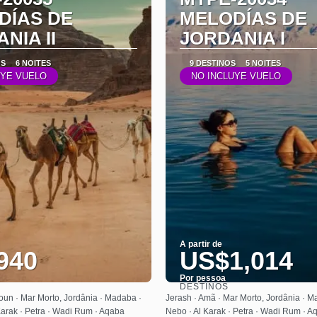
DÍAS DE
MELODÍAS DE
NIA II
JORDANIA I
OS
6 NOITES
9 DESTINOS
5 NOITES
UYE VUELO
NO INCLUYE VUELO
A partir de
940
US$1,014
Por pessoa
DESTINOS
Saiba mais
Saiba mais
loun · Mar Morto, Jordânia · Madaba ·
Jerash · Amã · Mar Morto, Jordânia · 
arak · Petra · Wadi Rum · Aqaba
Nebo · Al Karak · Petra · Wadi Rum · A