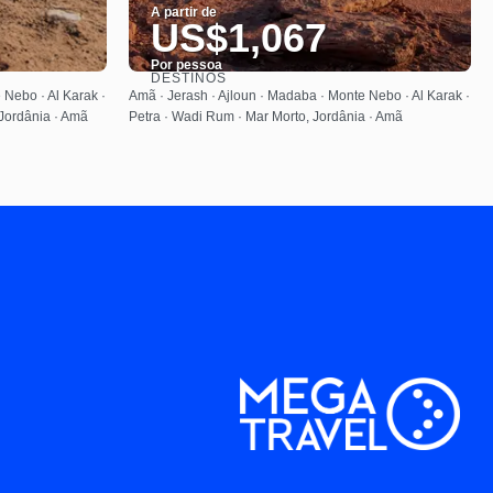
A partir de
US$1,067
Por pessoa
DESTINOS
Saiba mais
 Nebo · Al Karak ·
Amã · Jerash · Ajloun · Madaba · Monte Nebo · Al Karak ·
 Jordânia · Amã
Petra · Wadi Rum · Mar Morto, Jordânia · Amã