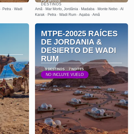
Por pessoa
DESTINOS
Saiba mais
· Petra · Wadi
Amã · Mar Morto, Jordânia · Madaba · Monte Nebo · Al
Karak · Petra · Wadi Rum · Aqaba · Amã
MTPE-20025 RAÍCES
DE JORDANIA &
DESIERTO DE WADI
RUM
9 DESTINOS
7 NOITES
NO INCLUYE VUELO