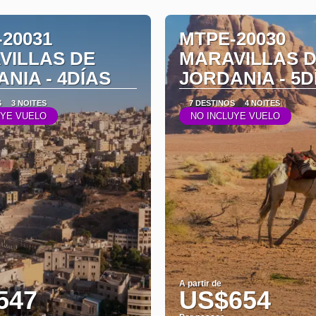
20031
MTPE-20030
VILLAS DE
MARAVILLAS 
NIA - 4DÍAS
JORDANIA - 5D
S
3 NOITES
7 DESTINOS
4 NOITES
UYE VUELO
NO INCLUYE VUELO
A partir de
547
US$654