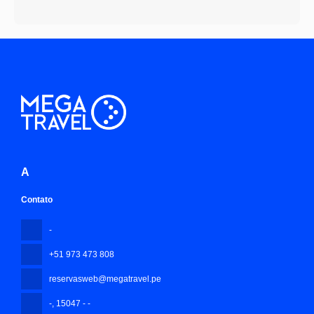
A
Contato
-
+51 973 473 808
reservasweb@megatravel.pe
-
, 15047 - -