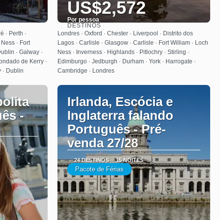
US$2,572
Por pessoa
DESTINOS
Saiba mais
é · Perth ·
Londres · Oxford · Chester · Liverpool · Distrito dos
 Ness · Fort
Lagos · Carlisle · Glasgow · Carlisle · Fort William · Loch
Dublin · Galway ·
Ness · Inverness · Highlands · Pitlochry · Stirling ·
Condado de Kerry ·
Edimburgo · Jedburgh · Durham · York · Harrogate ·
 · Dublin
Cambridge · Londres
olita
Irlanda, Escócia e
ês -
Inglaterra falando
Português - Pré-
venda 27/28
24 DESTINOS
15 NOITES
Pacote de Férias