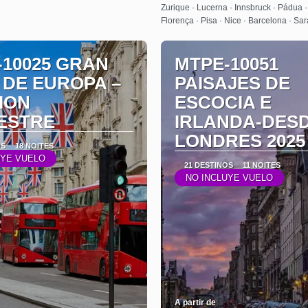
Zurique · Lucerna · Innsbruck · Pádua 
Florença · Pisa · Nice · Barcelona · Sa
-10025 GRAN
MTPE-10051
 DE EUROPA –
PAISAJES DE
ION
ESCOCIA E
ESTRE
IRLANDA-DES
LONDRES 2025
OS
18 NOITES
UYE VUELO
21 DESTINOS
11 NOITES
NO INCLUYE VUELO
A partir de