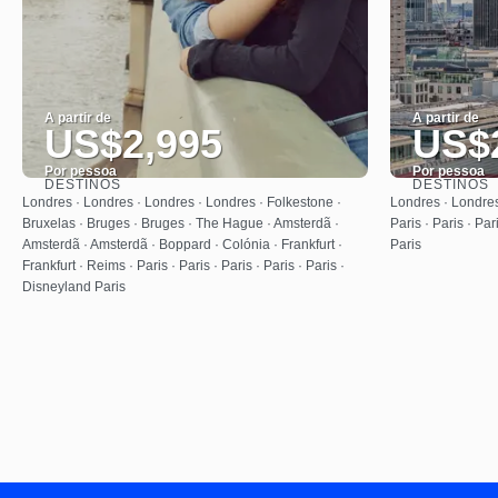
A partir de
A partir de
US$2,995
US$
Por pessoa
Por pessoa
DESTINOS
DESTINOS
Saiba mais
Londres · Londres · Londres · Londres · Folkestone ·
Londres · Londres
Bruxelas · Bruges · Bruges · The Hague · Amsterdã ·
Paris · Paris · Par
Amsterdã · Amsterdã · Boppard · Colónia · Frankfurt ·
Paris
Frankfurt · Reims · Paris · Paris · Paris · Paris · Paris ·
Disneyland Paris