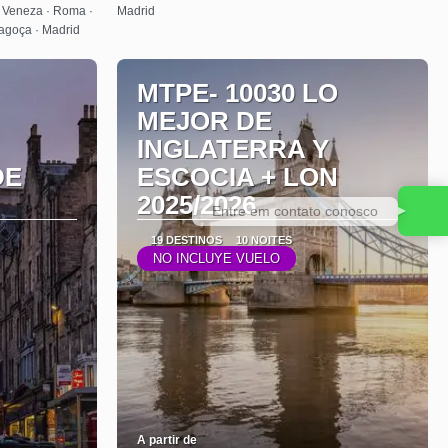
· Veneza · Roma ·
Madrid
ragoça · Madrid
MTPE- 10030 LO
MEJOR DE
INGLATERRA Y
DE
ESCOCIA + LON
2025/2026
Entre em contato conosco
19 DESTINOS
10 NOITES
NO INCLUYE VUELO
A partir de