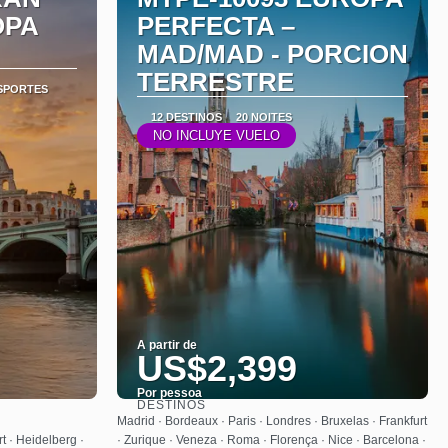
OPA
PERFECTA –
MAD/MAD - PORCION
TERRESTRE
SPORTES
12 DESTINOS
20 NOITES
NO INCLUYE VUELO
A partir de
US$2,399
Por pessoa
DESTINOS
Saiba mais
Madrid · Bordeaux · Paris · Londres · Bruxelas · Frankfurt
t · Heidelberg ·
· Zurique · Veneza · Roma · Florença · Nice · Barcelona ·