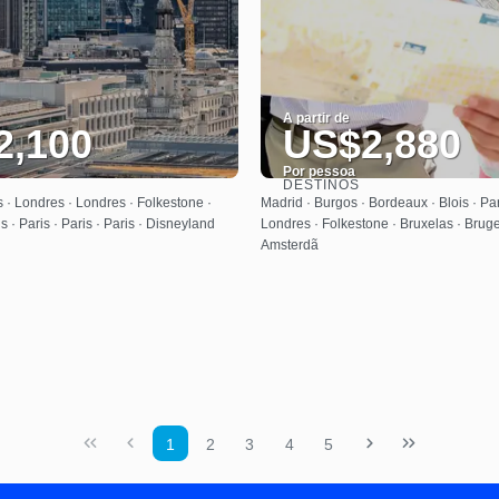
A partir de
2,100
US$2,880
Por pessoa
DESTINOS
Saiba mais
Saiba mais
 · Londres · Londres · Folkestone ·
Madrid · Burgos · Bordeaux · Blois · Par
is · Paris · Paris · Paris · Disneyland
Londres · Folkestone · Bruxelas · Brug
Amsterdã
1
2
3
4
5