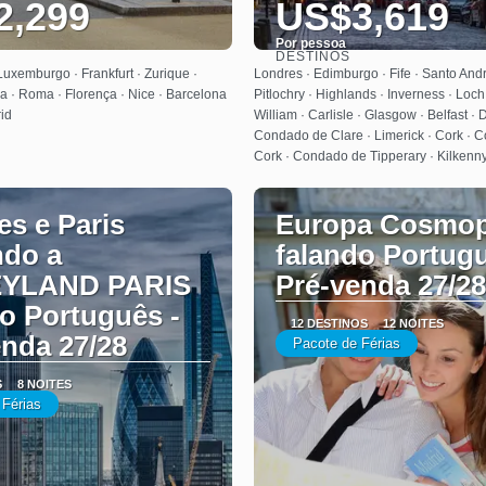
2,299
US$3,619
Por pessoa
DESTINOS
Saiba mais
Saiba mais
Luxemburgo · Frankfurt · Zurique ·
Londres · Edimburgo · Fife · Santo Andr
a · Roma · Florença · Nice · Barcelona
Pitlochry · Highlands · Inverness · Loch
id
William · Carlisle · Glasgow · Belfast · 
Condado de Clare · Limerick · Cork · 
Cork · Condado de Tipperary · Kilkenny
s e Paris
Europa Cosmop
ndo a
falando Portugu
EYLAND PARIS
Pré-venda 27/28
o Português -
12 DESTINOS
12 NOITES
enda 27/28
Pacote de Férias
S
8 NOITES
 Férias