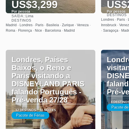
US$3,299
US$
Por pessoa
Por pessoa
DESTINOS
SAÍDA::
Lima
Saiba mais
Londres · Paris · 
DESTINOS
Madrid · Londres · Paris · Basileia · Zurique · Veneza ·
Innsbruck · Venez
Roma · Florença · Nice · Barcelona · Madrid
· Saragoça · Madr
Londres, Países
Londre
Baixos, o Reno e
visita
Paris visitando a
DISN
DISNEYLAND PARIS
faland
falando Português -
Pré-v
Pré-venda 27/28
4 DESTINO
Pacote de
12 DESTINOS
11 NOITES
Pacote de Férias