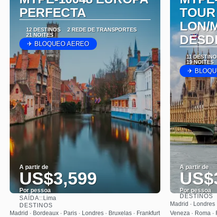
PERFECTA
TOUR
LON/
12 DESTINOS
2 REDE DE TRANSPORTES
21 NOITES
DESD
✈ BLOQUEO AEREO
11 DESTIN
19 NOITES
✈ BLOQU
A partir de
A partir de
US$3,599
US$
Por pessoa
Por pessoa
DESTINOS
SAÍDA::
Lima
Saiba mais
Madrid · Londres ·
DESTINOS
Madrid · Bordeaux · Paris · Londres · Bruxelas · Frankfurt
Veneza · Roma · F