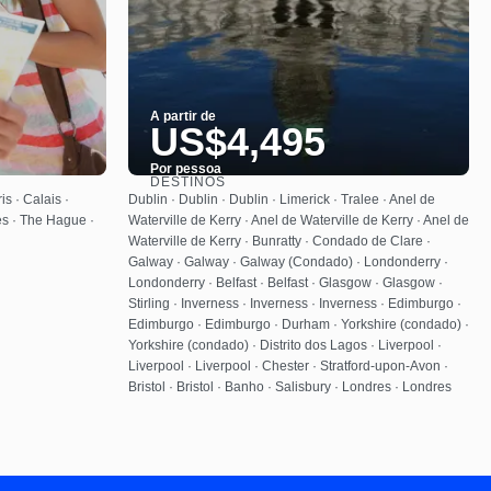
A partir de
US$4,495
Por pessoa
DESTINOS
Saiba mais
is · Calais ·
Dublin · Dublin · Dublin · Limerick · Tralee · Anel de
es · The Hague ·
Waterville de Kerry · Anel de Waterville de Kerry · Anel de
Waterville de Kerry · Bunratty · Condado de Clare ·
Galway · Galway · Galway (Condado) · Londonderry ·
Londonderry · Belfast · Belfast · Glasgow · Glasgow ·
Stirling · Inverness · Inverness · Inverness · Edimburgo ·
Edimburgo · Edimburgo · Durham · Yorkshire (condado) ·
Yorkshire (condado) · Distrito dos Lagos · Liverpool ·
Liverpool · Liverpool · Chester · Stratford-upon-Avon ·
Bristol · Bristol · Banho · Salisbury · Londres · Londres