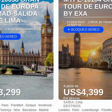
 DE EUROPA -
TOUR DE EUR
MAD-SALIDA
BY EXA
E LIMA
17 DESTINOS
2 REDE DE TRAN
19 NOITES
OS
2 REDE DE TRANSPORTES
✈ BLOQUEO AEREO
EO AEREO
A partir de
3,299
US$4,399
Por pessoa
SAÍDA::
Lima
Saiba mais
Saiba mais
 Paris · Frankfurt · Zurique · Innsbruck ·
DESTINOS
lorença · Nice · Barcelona · Madrid
Londres · Paris · Luxemburgo · Frankfur