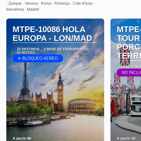
· Zurique · Veneza · Roma · Florença · Cote d'Azur ·
Barcelona · Madrid
MTPE-10086 HOLA
MTPE
EUROPA - LON/MAD
TOUR
PORC
10 DESTINOS
3 REDE DE TRANSPORTES
16 NOITES
TERR
✈ BLOQUEO AEREO
13 DESTIN
NO INCL
A partir de
A partir de