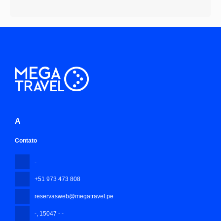
A
Contato
-
+51 973 473 808
reservasweb@megatravel.pe
-
, 15047 - -